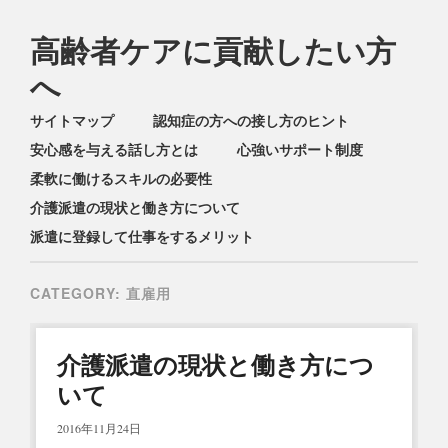
高齢者ケアに貢献したい方
へ
Main menu
Skip
サイトマップ
認知症の方への接し方のヒント
to
安心感を与える話し方とは
心強いサポート制度
content
柔軟に働けるスキルの必要性
介護派遣の現状と働き方について
派遣に登録して仕事をするメリット
CATEGORY:
直雇用
介護派遣の現状と働き方につ
いて
2016年11月24日